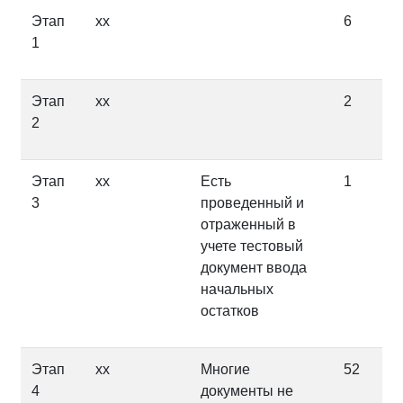
Этап
хх
6
1
Этап
хх
2
2
Этап
хх
Есть
1
3
проведенный и
отраженный в
учете тестовый
документ ввода
начальных
остатков
Этап
хх
Многие
52
4
документы не