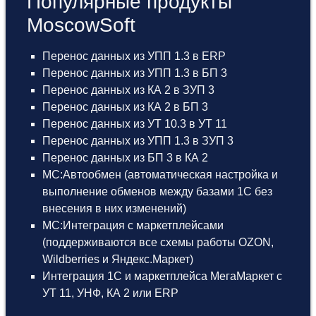
Популярные продукты
MoscowSoft
Перенос данных из УПП 1.3 в ERP
Перенос данных из УПП 1.3 в БП 3
Перенос данных из КА 2 в ЗУП 3
Перенос данных из КА 2 в БП 3
Перенос данных из УТ 10.3 в УТ 11
Перенос данных из УПП 1.3 в ЗУП 3
Перенос данных из БП 3 в КА 2
МС:Автообмен (автоматическая настройка и
выполнение обменов между базами 1С без
внесения в них изменений)
МС:Интеграция с маркетплейсами
(поддерживаются все схемы работы OZON,
Wildberries и Яндекс.Маркет)
Интеграция 1С и маркетплейса МегаМаркет
с
УТ 11
,
УНФ
,
КА 2
или
ERP