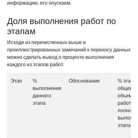
информацию, его опускаем.
Доля выполнения работ по
этапам
Исходя из перечисленных выше и
проиллюстрированных замечаний к переносу данных
можно сделать вывод о проценте выполнения
каждого из этапов работ.
Этап
%
Обоснование
% этапа 
выполнения
общего
данного
объема
этапа
работ пр
полном
выполне
этапа