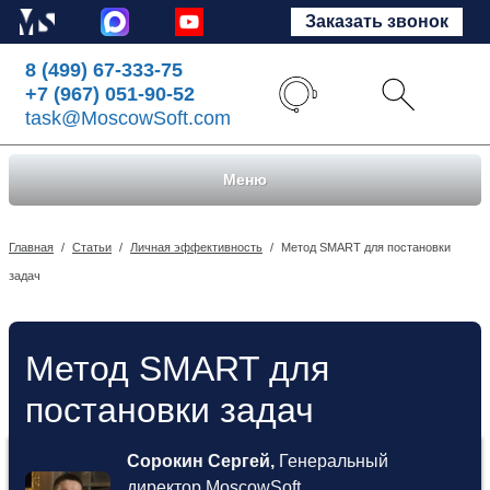
Заказать звонок
8 (499) 67-333-75
+7 (967) 051-90-52
task@MoscowSoft.com
Меню
Главная
/
Статьи
/
Личная эффективность
/
Метод SMART для постановки
задач
Метод SMART для
постановки задач
Сорокин Сергей,
Генеральный
директор MoscowSoft