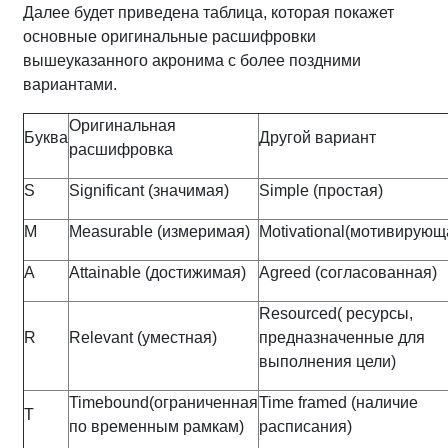
Далее будет приведена таблица, которая покажет
основные оригинальные расшифровки
вышеуказанного акронима с более поздними
вариантами.
Оригинальная
Буква
Другой вариант
расшифровка
S
Significant (значимая)
Simple (простая)
M
Measurable (измеримая)
Motivational(мотивирующ
A
Attainable (достижимая)
Agreed (согласованная)
Resourced( ресурсы,
R
Relevant (уместная)
предназначенные для
выполнения цели)
Timebound(ограниченная
Time framed (наличие
T
по временным рамкам)
расписания)