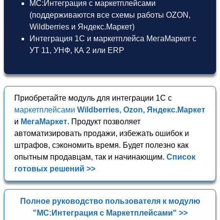
МС:Интеграция с маркетплейсами
(поддерживаются все схемы работы OZON,
Wildberries и Яндекс.Маркет)
Интеграция 1С и маркетплейса МегаМаркет
с
УТ 11
,
УНФ
,
КА 2
или
ERP
Приобретайте модуль для интеграции 1С с
маркетплейсами
Wildberries, Ozon, Яндекс.Маркет
и
МегаМаркет
. Продукт позволяет
автоматизировать продажи, избежать ошибок и
штрафов, сэкономить время. Будет полезно как
опытным продавцам, так и начинающим.
Список
готовых решений >>
Полное руководство пользователя к модулю
"МС:Интеграция с Маркетплейсами" >>