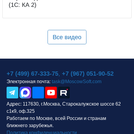
(1С: КА 2)
Все видео
+7 (499) 67-333-75
,
+7 (967) 051-90-52
Электронная почта:
task@MoscowSoft.com
Адрес:
117630, г.Москва, Старокалужское шоссе 62
с1к9, оф.325
Работаем по Москве, всей России и странам
ближнего зарубежья.
Политика конфиденциальности