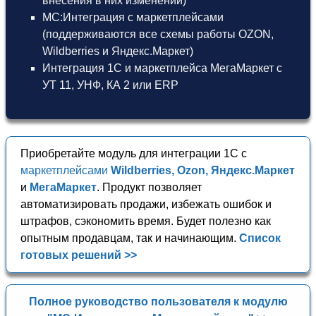
внесения в них изменений)
МС:Интеграция с маркетплейсами
(поддерживаются все схемы работы OZON,
Wildberries и Яндекс.Маркет)
Интеграция 1С и маркетплейса МегаМаркет
с
УТ 11
,
УНФ
,
КА 2
или
ERP
Приобретайте модуль для интеграции 1С с
маркетплейсами
Wildberries, Ozon, Яндекс.Маркет
и
МегаМаркет
. Продукт позволяет
автоматизировать продажи, избежать ошибок и
штрафов, сэкономить время. Будет полезно как
опытным продавцам, так и начинающим.
Список
готовых решений >>
Полное руководство пользователя к модулю