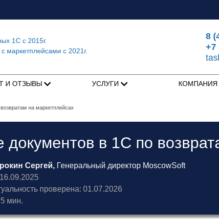
8 (
ных 1С
с 2015г.
+7 
 с маркетплейсами
с 2021г.
ta
Т И ОТЗЫВЫ
УСЛУГИ
КОМПАНИ
 возвратам на маркетплейсах
 документов в 1С по возврат
рокин Сергей,
Генеральный директор MoscowSoft
6.09.2025
туальность проверена: 01.07.2026
5 мин.