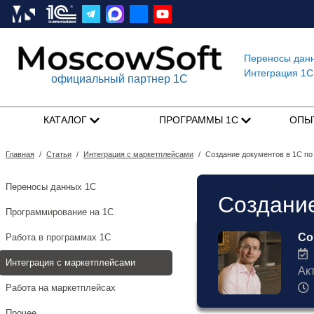
Переносы дан
Интеграция 1C
официальный партнер 1С
КАТАЛОГ
ПРОГРАММЫ 1С
ОПЫ
Главная
/
Статьи
/
Интеграция с маркетплейсами
/
Создание документов в 1С по
Переносы данных 1С
Создание
Программирование на 1С
Со
Работа в программах 1С
1
Интеграция с маркетплейсами
Ак
Работа на маркетплейсах
Прочее