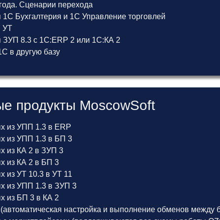
 года. Сценарии перехода
 1С Бухгалтерия и 1С Управление торговлей
и УТ
ЗУП 8.3 с 1С:ERP 2 или 1С:КА 2
С в другую базу
е продукты MoscowSoft
х из УПП 1.3 в ERP
 из УПП 1.3 в БП 3
 из КА 2 в ЗУП 3
 из КА 2 в БП 3
 из УТ 10.3 в УТ 11
х из УПП 1.3 в ЗУП 3
 из БП 3 в КА 2
(автоматическая настройка и выполнение обменов между б