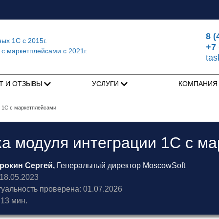
8 (
ных 1С
с 2015г.
+7 
 с маркетплейсами
с 2021г.
ta
Т И ОТЗЫВЫ
УСЛУГИ
КОМПАНИ
и 1С с маркетплейсами
а модуля интеграции 1С с м
рокин Сергей,
Генеральный директор MoscowSoft
8.05.2023
туальность проверена: 01.07.2026
13 мин.