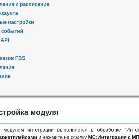
ления и расписание
ккаунта
ые настройки
 событий
 API
ы
аказов FBS
ления
ание
стройка модуля
 модулем интеграции выполняется в обработке "Инте
маркетплейсами
и нажмите на ссылку
МС:Интеграция с М