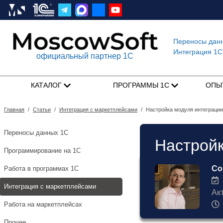
Переносы дан
Интеграция 1C
официальный партнер 1С
КАТАЛОГ
ПРОГРАММЫ 1С
ОПЫ
Главная
/
Статьи
/
Интеграция с маркетплейсами
/
Настройка модуля интеграци
Переносы данных 1С
Настройк
Программирование на 1С
Со
Работа в программах 1С
1
Интеграция с маркетплейсами
Ак
Работа на маркетплейсах
Прочее