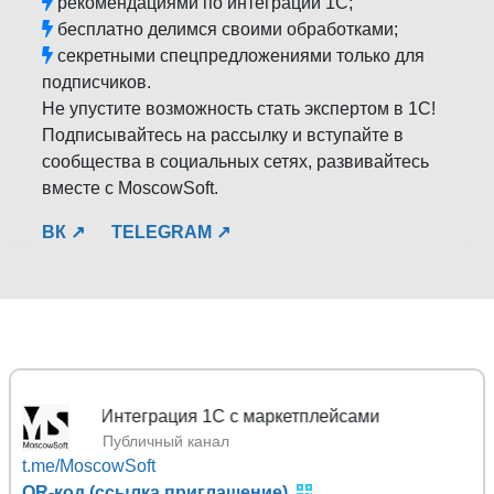
рекомендациями по интеграции 1С;
бесплатно делимся своими обработками;
секретными спецпредложениями только для
подписчиков.
Не упустите возможность стать экспертом в 1С!
Подписывайтесь на рассылку и вступайте в
сообщества в социальных сетях, развивайтесь
вместе с MoscowSoft.
ВК ↗
TELEGRAM ↗
Mos
Публичный канал
t.me/MoscowSoft
QR-код (ссылка приглашение)