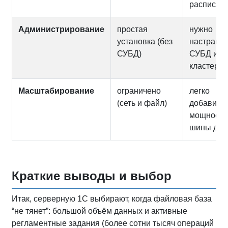
расписан
Администрирование
простая
нужно
установка (без
настраив
СУБД)
СУБД и
кластер 1
Масштабирование
ограничено
легко
(сеть и файл)
добавить
мощность
шины дан
Краткие выводы и выбор
Итак, серверную 1С выбирают, когда файловая база
“не тянет”: большой объём данных и активные
регламентные задания (более сотни тысяч операций