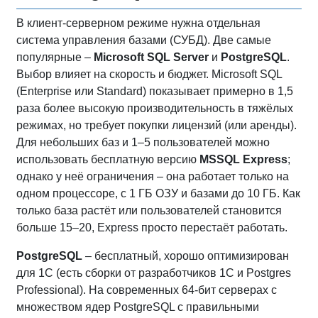
В клиент‑серверном режиме нужна отдельная
система управления базами (СУБД). Две самые
популярные –
Microsoft SQL Server
и
PostgreSQL
.
Выбор влияет на скорость и бюджет. Microsoft SQL
(Enterprise или Standard) показывает примерно в 1,5
раза более высокую производительность в тяжёлых
режимах, но требует покупки лицензий (или аренды).
Для небольших баз и 1–5 пользователей можно
использовать бесплатную версию
MSSQL Express
;
однако у неё ограничения – она работает только на
одном процессоре, с 1 ГБ ОЗУ и базами до 10 ГБ. Как
только база растёт или пользователей становится
больше 15–20, Express просто перестаёт работать.
PostgreSQL
– бесплатный, хорошо оптимизирован
для 1С (есть сборки от разработчиков 1С и Postgres
Professional). На современных 64‑бит серверах с
множеством ядер PostgreSQL с правильными