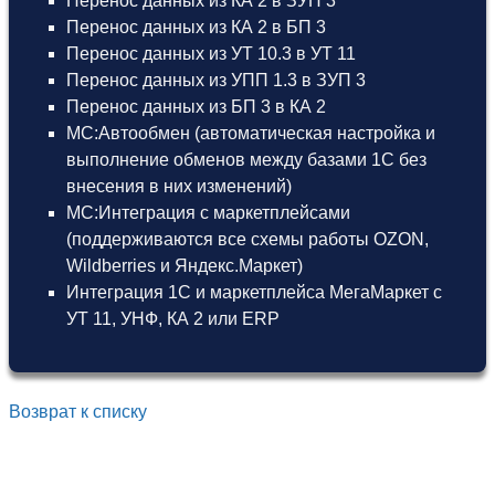
Перенос данных из КА 2 в ЗУП 3
Перенос данных из КА 2 в БП 3
Перенос данных из УТ 10.3 в УТ 11
Перенос данных из УПП 1.3 в ЗУП 3
Перенос данных из БП 3 в КА 2
МС:Автообмен (автоматическая настройка и
выполнение обменов между базами 1С без
внесения в них изменений)
МС:Интеграция с маркетплейсами
(поддерживаются все схемы работы OZON,
Wildberries и Яндекс.Маркет)
Интеграция 1С и маркетплейса МегаМаркет
с
УТ 11
,
УНФ
,
КА 2
или
ERP
Возврат к списку