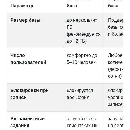
Параметр
база
база
Размер базы
до нескольких
Поддержи
ГБ
базы соте
(рекомендуется
и более
до ~2 ГБ)
Число
комфортно до
Любое
пользователей
5–10 человек
количеств
(десятки,
сотни)
Блокировки при
блокируется
блокировк
записи
весь файл
уровне
записей/с
Регламентные
запускаются с
запускаю
задания
клиентских ПК
на сервер