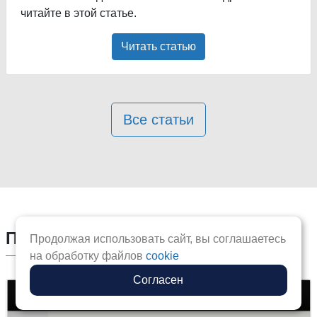
читайте в этой статье.
Читать статью
Все статьи
Полезные видео по 1С
Продолжая использовать сайт, вы соглашаетесь
на обработку файлов
cookie
Согласен