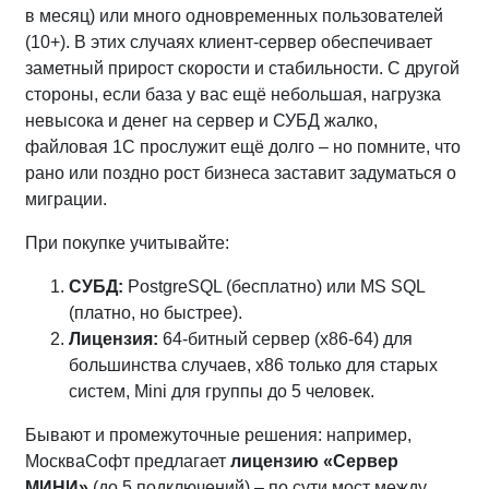
в месяц) или много одновременных пользователей
(10+). В этих случаях клиент‑сервер обеспечивает
заметный прирост скорости и стабильности. С другой
стороны, если база у вас ещё небольшая, нагрузка
невысока и денег на сервер и СУБД жалко,
файловая 1С прослужит ещё долго – но помните, что
рано или поздно рост бизнеса заставит задуматься о
миграции.
При покупке учитывайте:
СУБД:
PostgreSQL (бесплатно) или MS SQL
(платно, но быстрее).
Лицензия:
64‑битный сервер (x86-64) для
большинства случаев, x86 только для старых
систем, Mini для группы до 5 человек.
Бывают и промежуточные решения: например,
МоскваСофт предлагает
лицензию «Сервер
МИНИ»
(до 5 подключений) – по сути мост между