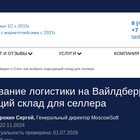
8 (
ных 1С
с 2015г.
+7 
 с маркетплейсами
с 2021г.
ta
Т И ОТЗЫВЫ
УСЛУГИ
КОМПАНИ
ерриз и Озон: как выбрать подходящий склад для селлера
ание логистики на Вайлдберр
ий склад для селлера
рокин Сергей,
Генеральный директор MoscowSoft
2.11.2024
туальность проверена: 01.07.2026