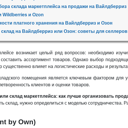
ора склада маркетплейса на продажи на Вайлдберриз 
 Wildberries и Ozon
мости платного хранения на Вайлдберриз и Озон
 склад на Вайлдберриз или Озон: советы для селлеро
плейсе возникает целый ряд вопросов: необходимо изуч
 составить ассортимент товаров. Однако выбор подходящег
существенно влияет на логистические расходы и результ
ладского помещения является ключевым фактором для усп
летворенность клиентов и оценки товаров.
или склад маркетплейса: как лучше организовать прод
ть склад, нужно определиться с моделью сотрудничества.
ent by Own)