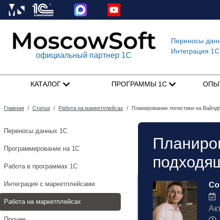
Переносы дан
Интеграция 1C
официальный партнер 1С
КАТАЛОГ
ПРОГРАММЫ 1С
ОПЫ
Главная
/
Статьи
/
Работа на маркетплейсах
/
Планирование логистики на Вайлдб
Переносы данных 1С
Планиров
Программирование на 1С
подходящ
Работа в программах 1С
Интеграция с маркетплейсами
Со
2
Работа на маркетплейсах
Ак
Прочее