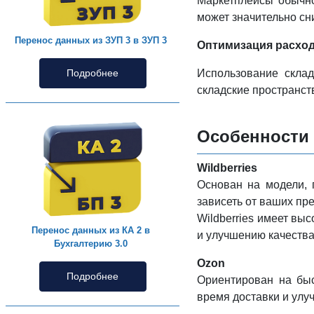
Маркетплейсы обычно
может значительно сн
Перенос данных из ЗУП 3 в ЗУП 3
Оптимизация расход
Использование скла
Подробнее
складские пространст
Особенности 
Wildberries
Основан на модели, 
зависеть от ваших пр
Wildberries имеет вы
Перенос данных из КА 2 в
и улучшению качеств
Бухгалтерию 3.0
Ozon
Подробнее
Ориентирован на быс
время доставки и улу