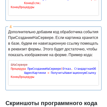
КонецЕсли
;
КонецПроцедуры
Дополнительно добавим код обработчика события
ПриСозданииНаСервере. Если картинка хранится
в базе, будем ее навигационную ссылку помещать
в реквизит формы. Этого будет достаточно, чтобы
показать изображение на форме. Пример кода:
&НаСервере
Процедура
 ПриСозданииНаСервере
(
Отказ
,
 СтандартнаяОбработк
	АдресКартинки 
=
 ПолучитьНавигационнуюСсылку
(
Объек
КонецПроцедуры
Скриншоты программного кода