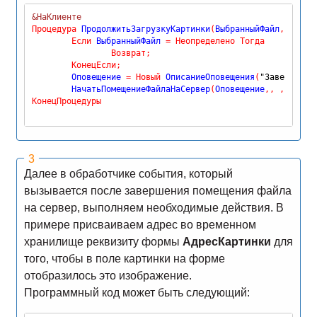
&НаКлиенте
Процедура
 ПродолжитьЗагрузкуКартинки
(
ВыбранныйФайл
,
 ДопПа
Если
 ВыбранныйФайл 
=
Неопределено
Тогда
Возврат
;
КонецЕсли
;
	Оповещение 
=
Новый
 ОписаниеОповещения
(
"ЗавершитьЗ
	НачатьПомещениеФайлаНаСервер
(
Оповещение
,
,
,
,
 Выб
КонецПроцедуры
Далее в обработчике события, который
вызывается после завершения помещения файла
на сервер, выполняем необходимые действия. В
примере присваиваем адрес во временном
хранилище реквизиту формы
АдресКартинки
для
того, чтобы в поле картинки на форме
отобразилось это изображение.
Программный код может быть следующий: