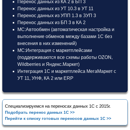
Перенос данных из КА 2 в БП 3
Перенос данных из УТ 10.3 в УТ 11
Перенос данных из УПП 1.3 в ЗУП 3
Перенос данных из БП 3 в КА 2
МС:Автообмен (автоматическая настройка и
выполнение обменов между базами 1С без
внесения в них изменений)
МС:Интеграция с маркетплейсами
(поддерживаются все схемы работы OZON,
Wildberries и Яндекс.Маркет)
Интеграция 1С и маркетплейса МегаМаркет
с
УТ 11
,
УНФ
,
КА 2
или
ERP
Специализируемся на переносах данных 1С с 2015г.
Подобрать перенос данных 1С >>
Перейти к списку готовых переносов данных 1С >>