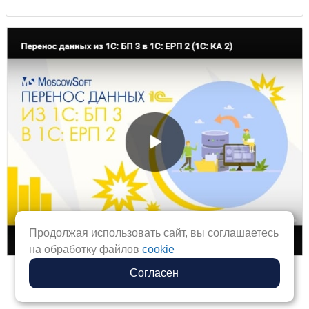
Продолжая использовать сайт, вы соглашаетесь
на обработку файлов
cookie
Согласен
Перенос данных из 1С: БП 3 в 1С: ЕРП 2
(1С: КА 2)