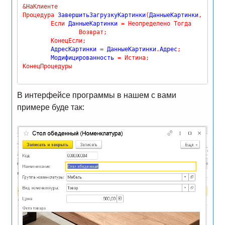
&НаКлиенте
Процедура
 ЗавершитьЗагрузкуКартинки
(
ДанныеКартинки
,
 ДопПа
Если
 ДанныеКартинки 
=
Неопределено
Тогда
Возврат
;
КонецЕсли
;
	АдресКартинки 
=
 ДанныеКартинки
.
Адрес
;
	Модифицированность 
=
Истина
;
КонецПроцедуры
В интерфейсе программы в нашем с вами
примере буде так: