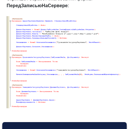
ПередЗаписьюНаСервере
: