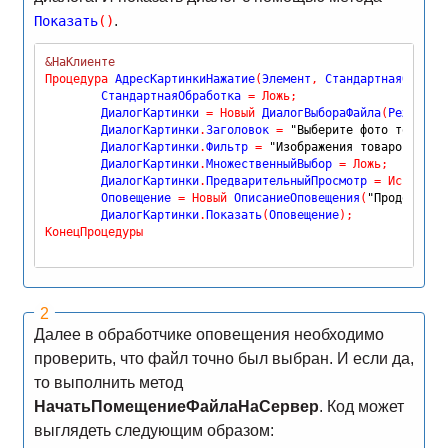
.
Показать
(
)
&НаКлиенте
Процедура
 АдресКартинкиНажатие
(
Элемент
,
 СтандартнаяОбрабо
	СтандартнаяОбработка 
=
Ложь
;
	ДиалогКартинки 
=
Новый
 ДиалогВыбораФайла
(
РежимДиа
	ДиалогКартинки
.
Заголовок 
=
"Выберите фото товара"
	ДиалогКартинки
.
Фильтр 
=
"Изображения товаров |*.j
	ДиалогКартинки
.
МножественныйВыбор 
=
Ложь
;
	ДиалогКартинки
.
ПредварительныйПросмотр 
=
Истина
;
	Оповещение 
=
Новый
 ОписаниеОповещения
(
"Продолжить
	ДиалогКартинки
.
Показать
(
Оповещение
)
;
КонецПроцедуры
Далее в обработчике оповещения необходимо
проверить, что файл точно был выбран. И если да,
то выполнить метод
НачатьПомещениеФайлаНаСервер
. Код может
выглядеть следующим образом: