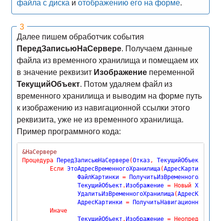
файла с диска
и
отображению его на форме
.
Далее пишем обработчик события
ПередЗаписьюНаСервере
. Получаем данные
файла из временного хранилища и помещаем их
в значение реквизит
Изображение
переменной
ТекущийОбъект
. Потом удаляем файл из
временного хранилища и выводим на форме путь
к изображению из навигационной ссылки этого
реквизита, уже не из временного хранилища.
Пример программного кода:
&НаСервере
Процедура
 ПередЗаписьюНаСервере
(
Отказ
,
 ТекущийОбъект
,
 Пар
Если
 ЭтоАдресВременногоХранилища
(
АдресКартинки
)
Т
		ФайлКартинки 
=
 ПолучитьИзВременногоХранил
		ТекущийОбъект
.
Изображение 
=
Новый
 Хранили
		УдалитьИзВременногоХранилища
(
АдресКартинк
		АдресКартинки 
=
 ПолучитьНавигационнуюСсыл
Иначе
		ТекущийОбъект
.
Изображение 
=
Неопределено
;