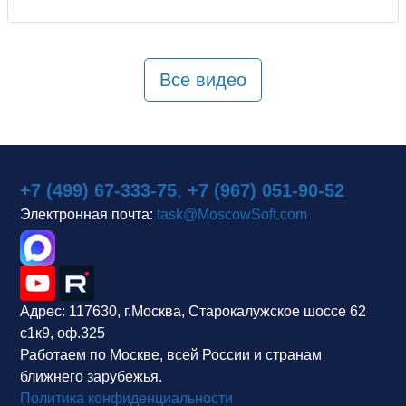
Все видео
+7 (499) 67-333-75
,
+7 (967) 051-90-52
Электронная почта:
task@MoscowSoft.com
Адрес:
117630, г.Москва, Старокалужское шоссе 62
с1к9, оф.325
Работаем по Москве, всей России и странам
ближнего зарубежья.
Политика конфиденциальности