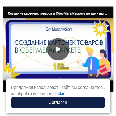
Продолжая использовать сайт, вы соглашаетесь
на обработку файлов
cookie
Создание карточек товаров в
Согласен
МегаМаркете по данным из 1С