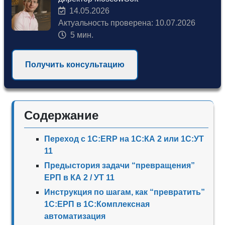
14.05.2026
Актуальность проверена: 10.07.2026
5 мин.
Получить консультацию
Содержание
Переход с 1С:ERP на 1С:КА 2 или 1С:УТ
11
Предыстория задачи “превращения”
ЕРП в КА 2 / УТ 11
Инструкция по шагам, как “превратить”
1С:ЕРП в 1С:Комплексная
автоматизация