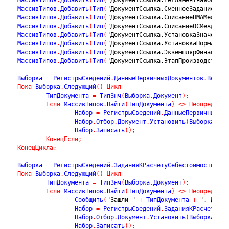
МассивТипов
.
Добавить
(
Тип
(
"ДокументСсылка.СменноеЗадание"
)
)
;
МассивТипов
.
Добавить
(
Тип
(
"ДокументСсылка.СписаниеНМАМеждуна
МассивТипов
.
Добавить
(
Тип
(
"ДокументСсылка.СписаниеОСМеждунар
МассивТипов
.
Добавить
(
Тип
(
"ДокументСсылка.УстановкаЗначенийН
МассивТипов
.
Добавить
(
Тип
(
"ДокументСсылка.УстановкаНормативо
МассивТипов
.
Добавить
(
Тип
(
"ДокументСсылка.ЭкземплярФинансово
МассивТипов
.
Добавить
(
Тип
(
"ДокументСсылка.ЭтапПроизводства2_
Выборка 
=
 РегистрыСведений
.
ДанныеПервичныхДокументов
.
Выбрат
Пока
 Выборка
.
Следующий
(
)
Цикл
	ТипДокумента 
=
 ТипЗнч
(
Выборка
.
Документ
)
;
Если
 МассивТипов
.
Найти
(
ТипДокумента
)
<
>
Неопределен
		Набор 
=
 РегистрыСведений
.
ДанныеПервичныхДок
		Набор
.
Отбор
.
Документ
.
Установить
(
Выборка
.
Док
		Набор
.
Записать
(
)
;
КонецЕсли
;
КонецЦикла
;
Выборка 
=
 РегистрыСведений
.
ЗаданияКРасчетуСебестоимости
.
Выб
Пока
 Выборка
.
Следующий
(
)
Цикл
	ТипДокумента 
=
 ТипЗнч
(
Выборка
.
Документ
)
;
Если
 МассивТипов
.
Найти
(
ТипДокумента
)
<
>
Неопределен
		Сообщить
(
"Зашли "
+
 ТипДокумента 
+
". Докум
		Набор 
=
 РегистрыСведений
.
ЗаданияКРасчетуСеб
		Набор
.
Отбор
.
Документ
.
Установить
(
Выборка
.
Док
		Набор
.
Записать
(
)
;