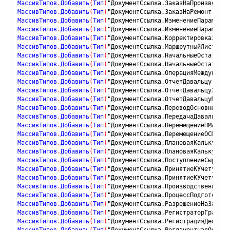
МассивТипов
.
Добавить
(
Тип
(
"ДокументСсылка.ЗаказНаПроизводств
МассивТипов
.
Добавить
(
Тип
(
"ДокументСсылка.ЗаказНаРемонт"
)
)
;
МассивТипов
.
Добавить
(
Тип
(
"ДокументСсылка.ИзменениеПараметро
МассивТипов
.
Добавить
(
Тип
(
"ДокументСсылка.ИзменениеПараметро
МассивТипов
.
Добавить
(
Тип
(
"ДокументСсылка.КорректировкаЗаказ
МассивТипов
.
Добавить
(
Тип
(
"ДокументСсылка.МаршрутныйЛистПрои
МассивТипов
.
Добавить
(
Тип
(
"ДокументСсылка.НачальныеОстаткиНЗ
МассивТипов
.
Добавить
(
Тип
(
"ДокументСсылка.НачальныеОстаткиНЗ
МассивТипов
.
Добавить
(
Тип
(
"ДокументСсылка.ОперацияМеждународ
МассивТипов
.
Добавить
(
Тип
(
"ДокументСсылка.ОтчетДавальцу"
)
)
;
МассивТипов
.
Добавить
(
Тип
(
"ДокументСсылка.ОтчетДавальцу2_5"
)
МассивТипов
.
Добавить
(
Тип
(
"ДокументСсылка.ОтчетДавальцуМежду
МассивТипов
.
Добавить
(
Тип
(
"ДокументСсылка.ПереводОсновныхСре
МассивТипов
.
Добавить
(
Тип
(
"ДокументСсылка.ПередачаДавальцу"
)
МассивТипов
.
Добавить
(
Тип
(
"ДокументСсылка.ПеремещениеНМАМежд
МассивТипов
.
Добавить
(
Тип
(
"ДокументСсылка.ПеремещениеОСМежду
МассивТипов
.
Добавить
(
Тип
(
"ДокументСсылка.ПлановаяКалькуляци
МассивТипов
.
Добавить
(
Тип
(
"ДокументСсылка.ПлановаяКалькуляци
МассивТипов
.
Добавить
(
Тип
(
"ДокументСсылка.ПоступлениеСырьяОт
МассивТипов
.
Добавить
(
Тип
(
"ДокументСсылка.ПринятиеКУчетуНМАМ
МассивТипов
.
Добавить
(
Тип
(
"ДокументСсылка.ПринятиеКУчетуОСМе
МассивТипов
.
Добавить
(
Тип
(
"ДокументСсылка.ПроизводственнаяОп
МассивТипов
.
Добавить
(
Тип
(
"ДокументСсылка.ПроцессПодготовкиБ
МассивТипов
.
Добавить
(
Тип
(
"ДокументСсылка.РазрешениеНаЗамену
МассивТипов
.
Добавить
(
Тип
(
"ДокументСсылка.РегистраторГрафика
МассивТипов
.
Добавить
(
Тип
(
"ДокументСсылка.РегистрацияДефекта
МассивТипов
.
Добавить
(
Тип
(
"ДокументСсылка.РегламентнаяОперац