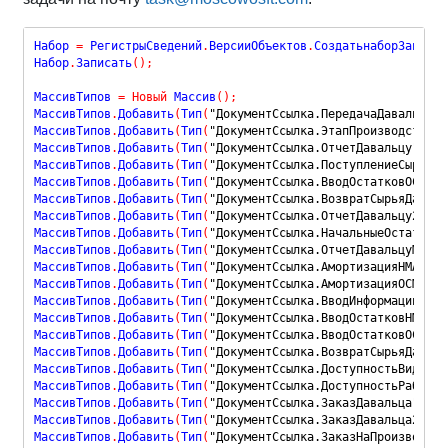
Набор 
=
 РегистрыСведений
.
ВерсииОбъектов
.
СоздатьнаборЗаписей
Набор
.
Записать
(
)
;
МассивТипов 
=
Новый
 Массив
(
)
;
МассивТипов
.
Добавить
(
Тип
(
"ДокументСсылка.ПередачаДавальцу"
)
МассивТипов
.
Добавить
(
Тип
(
"ДокументСсылка.ЭтапПроизводства2_
МассивТипов
.
Добавить
(
Тип
(
"ДокументСсылка.ОтчетДавальцу"
)
)
;
МассивТипов
.
Добавить
(
Тип
(
"ДокументСсылка.ПоступлениеСырьяОт
МассивТипов
.
Добавить
(
Тип
(
"ДокументСсылка.ВводОстатковОСМежд
МассивТипов
.
Добавить
(
Тип
(
"ДокументСсылка.ВозвратСырьяДаваль
МассивТипов
.
Добавить
(
Тип
(
"ДокументСсылка.ОтчетДавальцу2_5"
)
МассивТипов
.
Добавить
(
Тип
(
"ДокументСсылка.НачальныеОстаткиНЗ
МассивТипов
.
Добавить
(
Тип
(
"ДокументСсылка.ОтчетДавальцуМежду
МассивТипов
.
Добавить
(
Тип
(
"ДокументСсылка.АмортизацияНМАМежд
МассивТипов
.
Добавить
(
Тип
(
"ДокументСсылка.АмортизацияОСМежду
МассивТипов
.
Добавить
(
Тип
(
"ДокументСсылка.ВводИнформацииОПро
МассивТипов
.
Добавить
(
Тип
(
"ДокументСсылка.ВводОстатковНМАМеж
МассивТипов
.
Добавить
(
Тип
(
"ДокументСсылка.ВводОстатковОСМежд
МассивТипов
.
Добавить
(
Тип
(
"ДокументСсылка.ВозвратСырьяДаваль
МассивТипов
.
Добавить
(
Тип
(
"ДокументСсылка.ДоступностьВидаРаб
МассивТипов
.
Добавить
(
Тип
(
"ДокументСсылка.ДоступностьРабочих
МассивТипов
.
Добавить
(
Тип
(
"ДокументСсылка.ЗаказДавальца"
)
)
;
МассивТипов
.
Добавить
(
Тип
(
"ДокументСсылка.ЗаказДавальца2_5"
)
МассивТипов
.
Добавить
(
Тип
(
"ДокументСсылка.ЗаказНаПроизводств