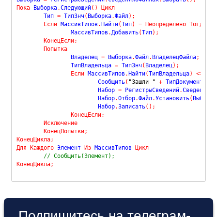
Пока
 Выборка
.
Следующий
(
)
Цикл
	Тип 
=
 ТипЗнч
(
Выборка
.
Файл
)
;
Если
 МассивТипов
.
Найти
(
Тип
)
=
Неопределено
Тогда
		МассивТипов
.
Добавить
(
Тип
)
;
КонецЕсли
;
Попытка
		Владелец 
=
 Выборка
.
Файл
.
ВладелецФайла
;
		ТипВладельца 
=
 ТипЗнч
(
Владелец
)
;
Если
 МассивТипов
.
Найти
(
ТипВладельца
)
<
>
Нео
			Сообщить
(
"Зашли "
+
 ТипДокумента 
+
			Набор 
=
 РегистрыСведений
.
СведенияОФ
			Набор
.
Отбор
.
Файл
.
Установить
(
Выборка
			Набор
.
Записать
(
)
;
КонецЕсли
;
Исключение
КонецПопытки
;
КонецЦикла
;
Для
Каждого
 Элемент 
Из
 МассивТипов 
Цикл
// Сообщить(Элемент);
КонецЦикла
;
Подпишитесь на телеграм-