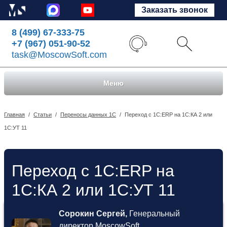
Заказать звонок
8 (499) 67-333-75
+7 (967) 051-90-52
task@MoscowSoft.com
Меню
Главная
/
Статьи
/
Переносы данных 1С
/
Переход с 1С:ERP на 1С:КА 2 или
1С:УТ 11
Переход с 1С:ERP на
1С:КА 2 или 1С:УТ 11
Сорокин Сергей,
Генеральный
директор MoscowSoft