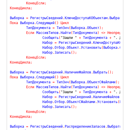
КонецЕсли
;
КонецЦикла
;
Выборка 
=
 РегистрыСведений
.
КлючиДоступаКОбъектам
.
Выбрать
(
)
;
Пока
 Выборка
.
Следующий
(
)
Цикл
	ТипДокумента 
=
 ТипЗнч
(
Выборка
.
Объект
)
;
Если
 МассивТипов
.
Найти
(
ТипДокумента
)
<
>
Неопределен
		Сообщить
(
"Зашли "
+
 ТипДокумента 
+
". Докум
		Набор 
=
 РегистрыСведений
.
КлючиДоступаКОбъек
		Набор
.
Отбор
.
Объект
.
Установить
(
Выборка
.
Объек
		Набор
.
Записать
(
)
;
КонецЕсли
;
КонецЦикла
;
Выборка 
=
 РегистрыСведений
.
НаличиеФайлов
.
Выбрать
(
)
;
Пока
 Выборка
.
Следующий
(
)
Цикл
	ТипДокумента 
=
 ТипЗнч
(
Выборка
.
ОбъектСФайлами
)
;
Если
 МассивТипов
.
Найти
(
ТипДокумента
)
<
>
Неопределен
		Сообщить
(
"Зашли "
+
 ТипДокумента 
+
". Докум
		Набор 
=
 РегистрыСведений
.
НаличиеФайлов
.
Созд
		Набор
.
Отбор
.
ОбъектСФайлами
.
Установить
(
Выбор
		Набор
.
Записать
(
)
;
КонецЕсли
;
КонецЦикла
;
Выборка 
=
 РегистрыСведений
.
РаспределениеЗапасов
.
Выбрать
(
)
;