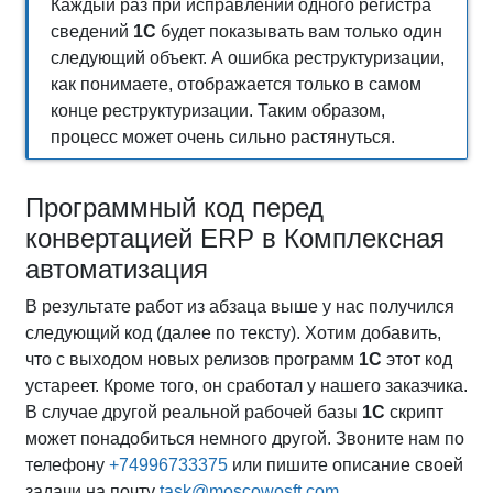
Каждый раз при исправлении одного регистра
сведений
1С
будет показывать вам только один
следующий объект. А ошибка реструктуризации,
как понимаете, отображается только в самом
конце реструктуризации. Таким образом,
процесс может очень сильно растянуться.
Программный код перед
конвертацией ERP в Комплексная
автоматизация
В результате работ из абзаца выше у нас получился
следующий код (далее по тексту). Хотим добавить,
что с выходом новых релизов программ
1С
этот код
устареет. Кроме того, он сработал у нашего заказчика.
В случае другой реальной рабочей базы
1С
скрипт
может понадобиться немного другой. Звоните нам по
телефону
+74996733375
или пишите описание своей
задачи на почту
task@moscowosft.com
.