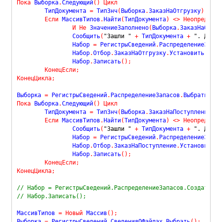
Пока
 Выборка
.
Следующий
(
)
Цикл
	ТипДокумента 
=
 ТипЗнч
(
Выборка
.
ЗаказНаОтгрузку
)
;
Если
 МассивТипов
.
Найти
(
ТипДокумента
)
<
>
Неопределен
И
Не
 ЗначениеЗаполнено
(
Выборка
.
ЗаказНаОтгру
		Сообщить
(
"Зашли "
+
 ТипДокумента 
+
". Докум
		Набор 
=
 РегистрыСведений
.
РаспределениеЗапас
		Набор
.
Отбор
.
ЗаказНаОтгрузку
.
Установить
(
Выбо
		Набор
.
Записать
(
)
;
КонецЕсли
;
КонецЦикла
;
Выборка 
=
 РегистрыСведений
.
РаспределениеЗапасов
.
Выбрать
(
)
;
Пока
 Выборка
.
Следующий
(
)
Цикл
	ТипДокумента 
=
 ТипЗнч
(
Выборка
.
ЗаказНаПоступление
)
;
Если
 МассивТипов
.
Найти
(
ТипДокумента
)
<
>
Неопределен
		Сообщить
(
"Зашли "
+
 ТипДокумента 
+
". Докум
		Набор 
=
 РегистрыСведений
.
РаспределениеЗапас
		Набор
.
Отбор
.
ЗаказНаПоступление
.
Установить
(
В
		Набор
.
Записать
(
)
;
КонецЕсли
;
КонецЦикла
;
// Набор = РегистрыСведений.РаспределениеЗапасов.Создатьнаб
// Набор.Записать();
МассивТипов 
=
Новый
 Массив
(
)
;
Выборка 
=
 РегистрыСведений
.
СведенияОФайлах
.
Выбрать
(
)
;