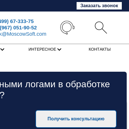
Заказать звонок
499) 67-333-75
(967) 051-90-52
sk@MoscowSoft.com
Я
ИНТЕРЕСНОЕ
КОНТАКТЫ
бными логами в обработке
?
Получить консультацию