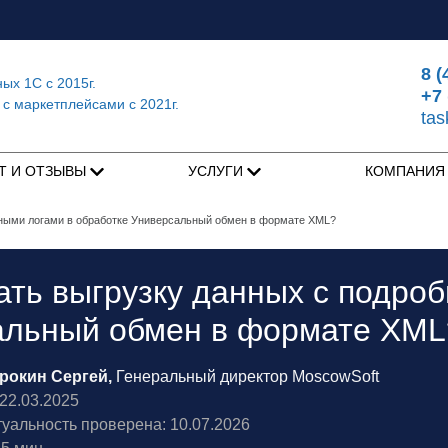
8 (
ных 1С
с 2015г.
+7 
 с маркетплейсами
с 2021г.
ta
Т И ОТЗЫВЫ
УСЛУГИ
КОМПАНИ
бными логами в обработке Универсальный обмен в формате XML?
ать выгрузку данных с подро
альный обмен в формате XML
рокин Сергей,
Генеральный директор MoscowSoft
2.03.2025
туальность проверена: 10.07.2026