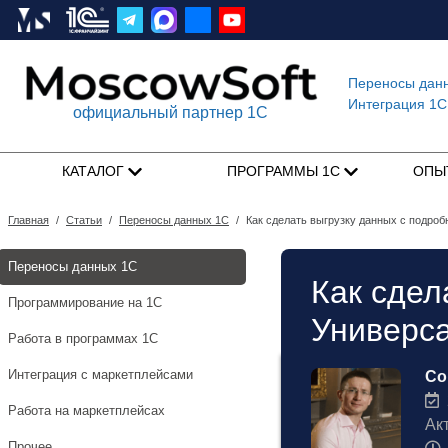
Переносы дан
Интеграция 1C
официальный партнер 1С
КАТАЛОГ
ПРОГРАММЫ 1С
ОПЫ
Главная
/
Статьи
/
Переносы данных 1С
/
Как сделать выгрузку данных с подро
Переносы данных 1С
Как сдел
Программирование на 1С
Универс
Работа в программах 1С
Интеграция с маркетплейсами
Со
2
Работа на маркетплейсах
Ак
Прочее