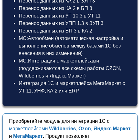
Перенос данных из КА 2 в ЗУП 3
Перенос данных из КА 2 в БП 3
Перенос данных из УТ 10.3 в УТ 11
Перенос данных из УПП 1.3 в ЗУП 3
Перенос данных из БП 3 в КА 2
МС:Автообмен (автоматическая настройка и
выполнение обменов между базами 1С без
внесения в них изменений)
МС:Интеграция с маркетплейсами
(поддерживаются все схемы работы OZON,
Wildberries и Яндекс.Маркет)
Интеграция 1С и маркетплейса МегаМаркет
с
УТ 11
,
УНФ
,
КА 2
или
ERP
Приобретайте модуль для интеграции 1С с
маркетплейсами
Wildberries, Ozon, Яндекс.Маркет
и
МегаМаркет
. Продукт позволяет