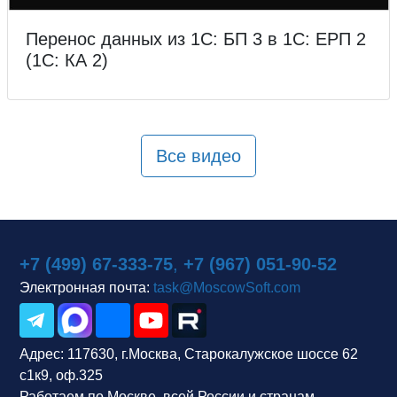
Перенос данных из 1С: БП 3 в 1С: ЕРП 2
(1С: КА 2)
Все видео
+7 (499) 67-333-75
,
+7 (967) 051-90-52
Электронная почта:
task@MoscowSoft.com
Адрес:
117630, г.Москва, Старокалужское шоссе 62
с1к9, оф.325
Работаем по Москве, всей России и странам