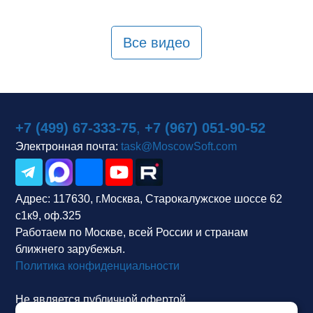
Все видео
+7 (499) 67-333-75
,
+7 (967) 051-90-52
Электронная почта:
task@MoscowSoft.com
Адрес:
117630, г.Москва, Старокалужское шоссе 62
с1к9, оф.325
Работаем по Москве, всей России и странам
ближнего зарубежья.
Политика конфиденциальности
Не является публичной офертой.