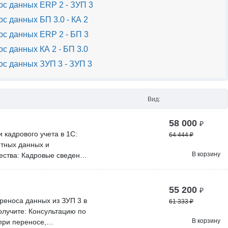
с данных ERP 2 - ЗУП 3
с данных БП 3.0 - КА 2
с данных ERP 2 - БП 3
с данных КА 2 - БП 3.0
с данных ЗУП 3 - ЗУП 3
Вид:
58 000
₽
 кадрового учета в 1С:
64 444
₽
етных данных и
В корзину
ества: Кадровые сведения
 а расчетные - минимум за
ии программ и оказываем
бесплатных обновлений
55 200
₽
стов. Проверка перед
реноса данных из ЗУП 3 в
61 333
₽
 на своём сервере.
олучите: Консультацию по
 подключения нашего
В корзину
при переносе,