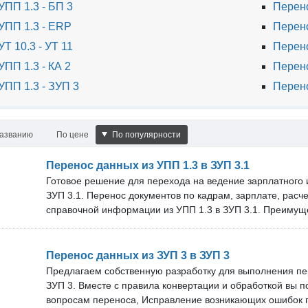
ПП 1.3 - БП 3
Перено
УПП 1.3 - ERP
Перено
Т 10.3 - УТ 11
Перено
ПП 1.3 - КА 2
Перено
УПП 1.3 - ЗУП 3
Перено
названию
По цене
По популярности
Перенос данных из УПП 1.3 в ЗУП 3.1
Готовое решение для перехода на ведение зарплатного и
ЗУП 3.1. Перенос документов по кадрам, зарплате, расч
справочной информации из УПП 1.3 в ЗУП 3.1. Преимущ
можно перенести полностью, без ограничений по датам,
2 года. Оперативно обновляем решение под новые верс
техническую поддержку. Срок технической поддержки и 
Перенос данных из ЗУП 3 в ЗУП 3
зависит от тарифа. В нашей команде более 10 специали
Предлагаем собственную разработку для выполнения пе
покупкой: Вы можете бесплатно проверить наше решение
ЗУП 3. Вместе с правила конвертации и обработкой вы п
Оставьте заявку, и мы договоримся об удобном времени
вопросам переноса, Исправление возникающих ошибок 