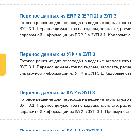
специалиста.
Редактирование кода программы переноса, Корректиров
нужды вашей фирмы. Техническая поддержка и обновле
обновляем решение под новые версии программ. Срок т
Перенос данных из ERP 2 (ЕРП 2) в ЗУП 3
бесплатных обновлений зависит от тарифа. В нашей ком
Готовое решение для перехода на ведение зарплатного и
специалистов. Проверка перед покупкой: Вы можете бес
ЗУП 3.1. Перенос документов по кадрам, зарплате, расч
решение на своём сервере. Оставьте заявку, и мы дого
справочной информации из ERP 2 в ЗУП 3.1. Кадровые 
времени подключения нашего специалиста.
полностью, без ограничений по датам, а расчетные - мин
Оперативно обновляем решение под новые версии прог
техническую поддержку. Срок технической поддержки и 
Перенос данных из УНФ в ЗУП 3
зависит от тарифа. В нашей команде более 10 специали
Готовое решение для перехода на ведение зарплатного и
покупкой: Вы можете бесплатно проверить наше решение
ЗУП 3.1. Перенос документов по кадрам, зарплате, расч
Оставьте заявку, и мы договоримся об удобном времени
справочной информации из УНФ в ЗУП 3.1. Кадровые св
специалиста.
полностью, без ограничений по датам, а расчетные - мин
Оперативно обновляем решение под новые версии прог
техническую поддержку. Срок технической поддержки и 
Перенос данных из КА 2 в ЗУП 3
зависит от тарифа. В нашей команде более 10 специали
Готовое решение для перехода на ведение зарплатного и
покупкой: Вы можете бесплатно проверить наше решение
ЗУП 3.1. Перенос документов по кадрам, зарплате, расч
Оставьте заявку, и мы договоримся об удобном времени
справочной информации из КА 2 в ЗУП 3.1. Преимущест
специалиста.
можно перенести полностью, без ограничений по датам,
2 года. Оперативно обновляем решение под новые верс
техническую поддержку. Срок технической поддержки и 
Перенос данных из КА 1.1 в ЗУП 3.1