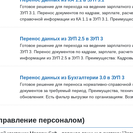
зависит от тарифа. В нашей команде более 10 специали
Готовое решение для перехода на ведение зарплатного и
покупкой: Вы можете бесплатно проверить наше решение
ЗУП 3.1. Перенос документов по кадрам, зарплате, расч
Оставьте заявку, и мы договоримся об удобном времени
справочной информации из КА 1.1 в ЗУП 3.1. Преимуще
специалиста.
можно перенести полностью, без ограничений по датам,
2 года. Оперативно обновляем решение под новые верс
техническую поддержку. Срок технической поддержки и 
Перенос данных из ЗУП 2.5 в ЗУП 3
зависит от тарифа. В нашей команде более 10 специали
Готовое решение для перехода на ведение зарплатного и
покупкой: Вы можете бесплатно проверить наше решение
ЗУП 3. Перенос документов по кадрам, зарплате, расче
Оставьте заявку, и мы договоримся об удобном времени
информации из ЗУП 2.5 в ЗУП 3. Преимущества: Кадров
специалиста.
перенести полностью, без ограничений по датам, а расч
года. Оперативно обновляем решение под новые версии
техническую поддержку. Срок технической поддержки и 
Перенос данных из Бухгалтерии 3.0 в ЗУП 3
зависит от тарифа. В нашей команде более 10 специали
Готовое решение для переноса нормативно-справочной
покупкой: Вы можете бесплатно проверить наше решение
документов за требуемый период. Преимущества, техни
Оставьте заявку, и мы договоримся об удобном времени
обновления: Есть фильтр выгрузки по организациям. Во
специалиста.
обновления без дополнительной платы после покупки. 
решение под новые версии программ. Срок технической
обновлений зависит от тарифа. В нашей команде более 
правление персоналом)
Проверка перед покупкой: Вы можете бесплатно провер
своём сервере. Оставьте заявку, и мы договоримся об у