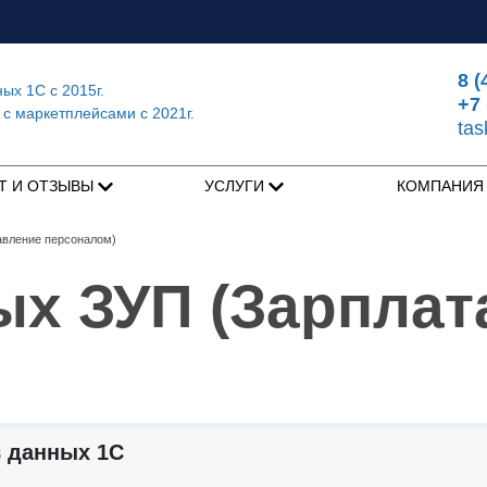
8 (
ных 1С
с 2015г.
+7 
 с маркетплейсами
с 2021г.
ta
Т И ОТЗЫВЫ
УСЛУГИ
КОМПАНИ
авление персоналом)
х ЗУП (Зарплат
 данных 1С