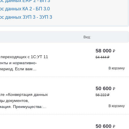
с данных ERP 2 - БП 3
с данных КА 2 - БП 3.0
с данных ЗУП 3 - ЗУП 3
Вид:
58 000
₽
 переходящих с 1С:УТ 11
64 444
₽
енты и нормативно-
В корзину
период. Если вам
остараемся реализовать!
человек оказывает
росов; Вы покупаете
50 600
₽
бновления по мере
ате «Конвертация данных
56 222
₽
влений зависит от
ды документов,
о проверить наше решение
В корзину
мация. Преимущества:
ддержка и обновления: Мы
амм. Срок технической
. В нашей команде более
50 600
₽