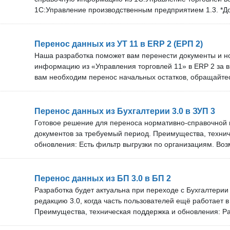
обновлений зависит от тарифа. Проверка перед покупко
1С:Управление производственным предприятием 1.3. *Д
проверить наше решение на своём сервере. Оставьте зая
проведены, если они имели статус «проведён» в исходн
удобном времени подключения нашего специалиста.
Перенос всех типов документов и основных справочнико
справочников по идентификатору, а в случае отсутствия
Перенос данных из УТ 11 в ERP 2 (ЕРП 2)
наименованию. Возможность переноса данных из нескол
Наша разработка поможет вам перенести документы и 
1.3. Техническая поддержка и обновления: Мы операти
информацию из «Управления торговлей 11» в ERP 2 за 
под новые версии программ. Срок технической поддержк
вам необходим перенос начальных остатков, обращайте
обновлений зависит от тарифа. В нашей команде более 
реализовать! Преимущества: Техническая поддержка от 
Проверка перед покупкой: Вы можете бесплатно провер
специалистов. Разовая покупка правил переноса с пос
своём сервере.
бесплатных обновлений. Срок технической поддержки и
Перенос данных из Бухгалтерии 3.0 в ЗУП 3
зависит от тарифа. Проверка перед покупкой: Вы может
Готовое решение для переноса нормативно-справочной
наше решение на своём сервере. Не упустите возможнос
документов за требуемый период. Преимущества, техни
новую систему учёта с нашей разработкой!
обновления: Есть фильтр выгрузки по организациям. Во
обновления без дополнительной платы после покупки. 
решение под новые версии программ. Срок технической
обновлений зависит от тарифа. В нашей команде более 
Перенос данных из БП 3.0 в БП 2
Проверка перед покупкой: Вы можете бесплатно провер
Разработка будет актуальна при переходе с Бухгалтерии
своём сервере. Оставьте заявку, и мы договоримся об у
редакцию 3.0, когда часть пользователей ещё работает в
подключения нашего специалиста.
Преимущества, техническая поддержка и обновления: Р
справочников и документов из БП 3 в БП 2 протестирова