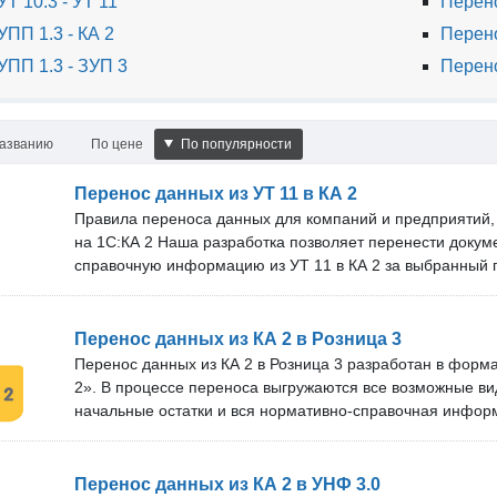
Т 10.3 - УТ 11
Перено
ПП 1.3 - КА 2
Перено
УПП 1.3 - ЗУП 3
Перено
названию
По цене
По популярности
Перенос данных из УТ 11 в КА 2
Правила переноса данных для компаний и предприятий,
на 1С:КА 2 Наша разработка позволяет перенести докум
справочную информацию из УТ 11 в КА 2 за выбранный 
необходим перенос начальных остатков, обращайтесь п
Преимущества: Команда специалистов из более чем 10 
техническую поддержку и помогает в решении любых воп
Перенос данных из КА 2 в Розница 3
правила переноса один раз и получаете необходимые о
Перенос данных из КА 2 в Розница 3 разработан в форм
выпуска новых версий. Срок получения бесплатных обно
2». В процессе переноса выгружаются все возможные ви
тарифа. Проверка перед покупкой: Вы можете бесплатн
начальные остатки и вся нормативно-справочная инфор
на своём сервере.
Есть фильтр выгрузки по организациям. Техническая по
оперативно обновляем решение под новые версии прогр
поддержки и бесплатных обновлений зависит от тарифа
Перенос данных из КА 2 в УНФ 3.0