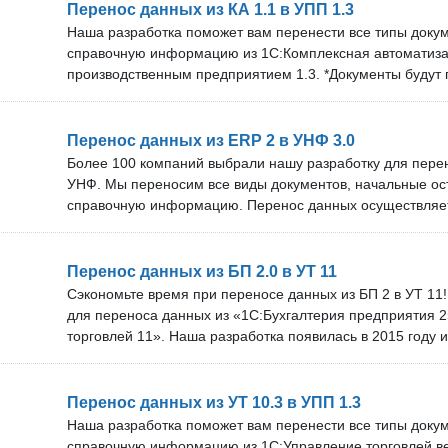
принимаются и могут быть реализованы без дополнител
Перенос данных из КА 1.1 в УПП 1.3
Консультации для пользователей по вопросам переноса
Наша разработка поможет вам перенести все типы доку
конечного результата. Вы покупаете правила переноса о
справочную информацию из 1С:Комплексная автоматиза
необходимые обновления по мере выпуска новых релизо
производственным предприятием 1.3. *Документы будут 
выполнить не один проект по переносу за год. Техничес
имели статус «проведён» в исходной базе. Преимуществ
обновления: Техподдержка готова исправить ошибки в те
документов и основных справочников. Сопоставление сп
дни. Мы оперативно обновляем решение под новые верс
идентификатору, а в случае отсутствия совпадений — п
Перенос данных из ERP 2 в УНФ 3.0
технической поддержки и бесплатных обновлений зависи
Техническая поддержка и обновления: Мы оперативно 
Более 100 компаний выбрали нашу разработку для перен
команде более 10 специалистов. Проверка перед покупк
новые версии программ. Срок технической поддержки и
УНФ. Мы переносим все виды документов, начальные ос
проверить наше решение на своём сервере. Оставьте зая
зависит от тарифа. В нашей команде более 10 специали
справочную информацию. Перенос данных осуществляет
удобном времени подключения нашего специалиста. Вн
покупкой: Вы можете бесплатно проверить наше решение
(Конвертация данных 2). При выгрузке данных есть воз
перенос сразу на основной базе — используйте копии дл
по организациям. Мы оперативно обновляем решение п
Как только результат будет соответствовать вашим тре
программ. Срок технической поддержки и бесплатных об
Перенос данных из БП 2.0 в УТ 11
загружайте в УТ 10.3.
тарифа. В нашей команде более 10 специалистов. Прове
Сэкономьте время при переносе данных из БП 2 в УТ 1
можете бесплатно проверить наше решение на своём сер
для переноса данных из «1С:Бухгалтерия предприятия 2
мы договоримся об удобном времени подключения наше
торговлей 11». Наша разработка появилась в 2015 году 
воспользовались более 20 компаний и предприятий. Пр
решения: Позволяет выгрузить начальные остатки, все 
документов за нужный период и справочную информаци
Перенос данных из УТ 10.3 в УПП 1.3
от команды из более чем 10 специалистов. Мы операти
Наша разработка поможет вам перенести все типы доку
под новые версии программ. Срок технической поддержк
справочную информацию из 1С:Управление торговлей ве