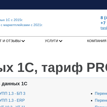
8 (
ных 1С
с 2015г.
+7 
 с маркетплейсами
с 2021г.
ta
Т И ОТЗЫВЫ
УСЛУГИ
КОМПАНИ
ых 1С, тариф P
 данных 1С
ПП 1.3 - БП 3
Перено
УПП 1.3 - ERP
Перено