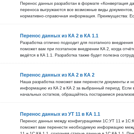
10 специалистов. Проверка перед покупкой: Вы можете 
Перенос данных разработан в формате «Конвертация да
решение на своём сервере. Оставьте заявку, и мы дого
переноса выгружаются все возможные виды документов, 
времени подключения нашего специалиста.
нормативно-справочная информация. Преимущества: Ест
организациям. Более 39 предприятий уже воспользовали
Техническая поддержка и обновления: Мы оперативно 
новые версии программ. Срок технической поддержки и
Перенос данных из КА 2 в КА 1.1
зависит от тарифа. В нашей команде более 10 специали
Разработка отлично подходит для поэтапного внедрения
покупкой: Вы можете бесплатно проверить наше решение
поможет вам при поэтапном внедрении КА 2, когда отчёт
Оставьте заявку, и мы договоримся об удобном времени
ведётся в КА 1.1. Разработка также будет полезна сотруд
специалиста.
входит внедрение КА 2. Преимущества: Перенос только 
созданных в КА 2, без замены старых данных. Сохранени
регистров и документов, созданных ранее. Пожелания и
Перенос данных из КА 2 в КА 2
функционала всегда принимаются и могут быть реализо
Наша разработка поможет вам перенести документы и 
оплаты. Вы покупаете правила переноса один раз и по
информацию из КА 2 в КА 2 за выбранный период. Если
обновления по мере выпуска новых релизов. Таким обра
начальных остатков, обращайтесь постараемся реализо
один проект по переносу за год. Техническая поддержка
Техническая поддержка от команды из более чем 10 спе
Консультации для пользователей по вопросам переноса
покупка правил переноса с последующим получением б
конечного результата. Техподдержка готова исправить ош
Срок технической поддержки и бесплатных обновлений з
Перенос данных из УТ 11 в КА 1.1
рабочие дни. Мы оперативно обновляем решение под н
Проверка перед покупкой: Вы можете бесплатно провер
Перенос данных между конфигурациями 1С:УТ 11 и 1С:К
Срок технической поддержки и бесплатных обновлений з
своём сервере. Не упустите возможность упростить пере
поможет вам перенести необходимую информацию меж
нашей команде более 10 специалистов. Внимание! Не де
учёта с нашей разработкой!
11 и 1С:КА 1.1, сохраняя старые данные в 1С:КА 1.1. П